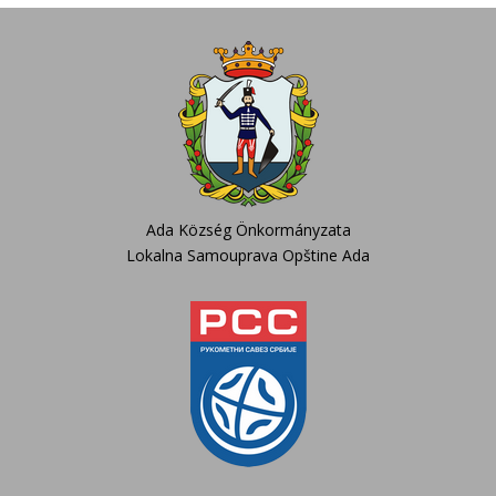
Ada Község Önkormányzata
Lokalna Samouprava Opštine Ada