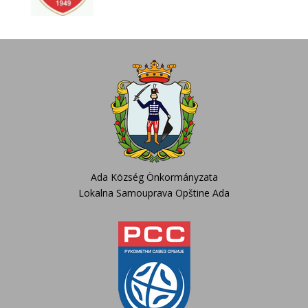
Ada Község Önkormányzata
Lokalna Samouprava Opštine Ada