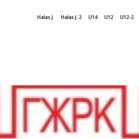
Halas J.
Halas J. 2
U14
U12
U12-2