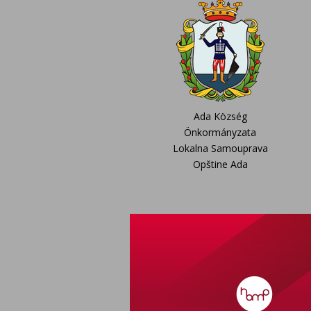
Ada Község
Önkormányzata
Lokalna Samouprava
Opštine Ada