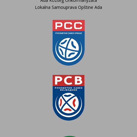
Ada Község Önkormányzata
Lokalna Samouprava Opštine Ada