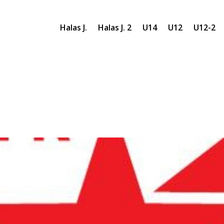
Halas J.
Halas J. 2
U14
U12
U12-2