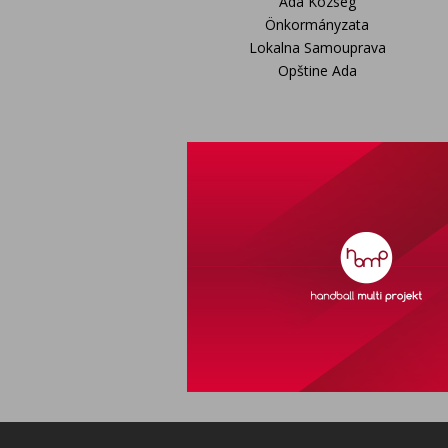
Ada Község
Önkormányzata
Lokalna Samouprava
Opštine Ada