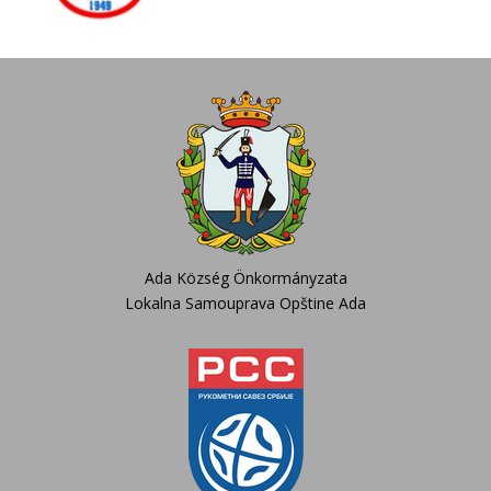
Ada Község Önkormányzata
Lokalna Samouprava Opštine Ada