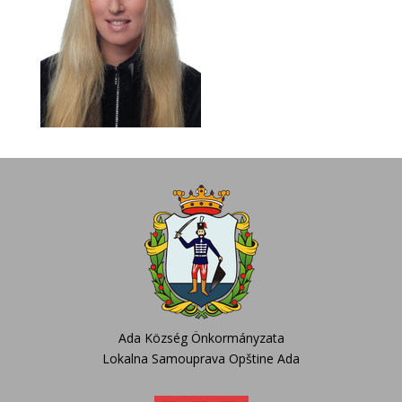
Ada Község Önkormányzata
Lokalna Samouprava Opštine Ada