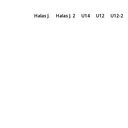
Halas J.
Halas J. 2
U14
U12
U12-2