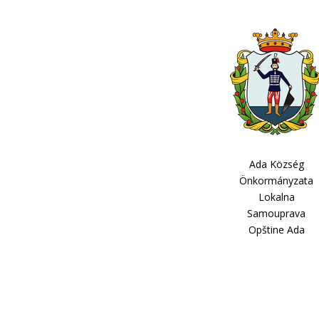
Ada Község
Önkormányzata
Lokalna
Samouprava
Opštine Ada